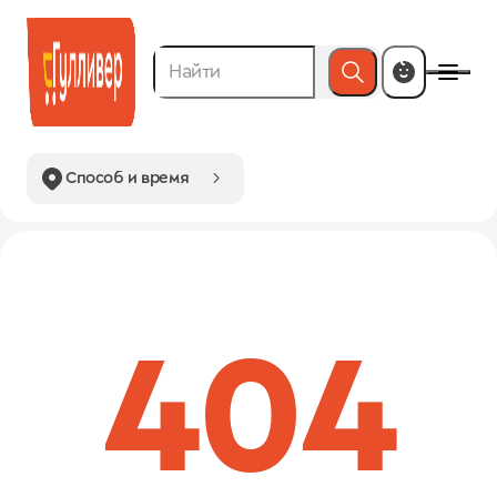
Способ и время
404