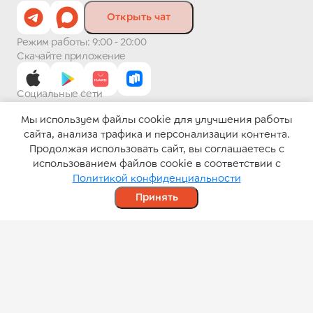
Открыть чат
Режим работы: 9:00 - 20:00
Скачайте приложение
Социальные сети
Мы используем файлы cookie для улучшения работы
сайта, анализа трафика и персонализации контента.
Платежные системы
Продолжая использовать сайт, вы соглашаетесь с
использованием файлов cookie в соответствии с
Политикой конфиденциальности
Принять
Каталог
Корзина
Избранное
Пользовательское соглашение
Политика конфиденциальности
Powered by HIVE Software
©
2026
.
АО «Гулливер»